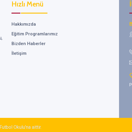
Hızlı Menü
İ
B
Hakkımızda
Eğitim Programlarımız
u,
Bizden Haberler
İletişim
Ç
P
tbol Okulu'na aittir.