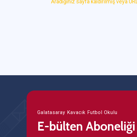
Aradığınız sayfa kaldırılmış veya URL
Galatasaray Kavacık Futbol Okulu
E-bülten Aboneliği