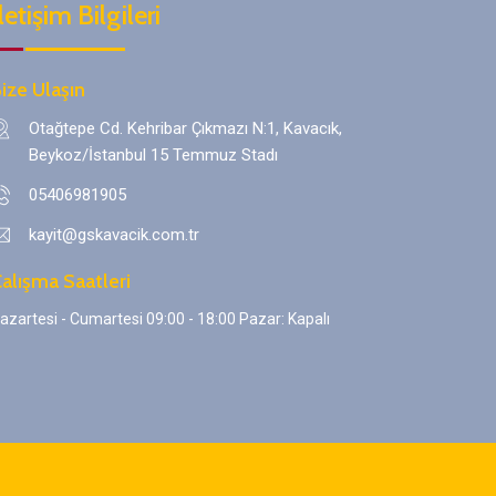
letişim Bilgileri
ize Ulaşın
Otağtepe Cd. Kehribar Çıkmazı N:1, Kavacık,
Beykoz/İstanbul 15 Temmuz Stadı
05406981905‬
kayit@gskavacik.com.tr
alışma Saatleri
azartesi - Cumartesi 09:00 - 18:00 Pazar: Kapalı